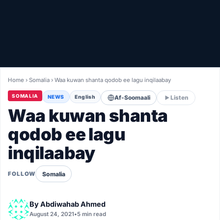
Healthy
Love Story
LIVETV
Home
›
Somalia
›
Waa kuwan shanta qodob ee lagu inqilaabay
Diinta
SOMALIA
NEWS
English
Af-Soomaali
Listen
Waa kuwan shanta
qodob ee lagu
inqilaabay
Somalia
FOLLOW
By
Abdiwahab Ahmed
August 24, 2021
•
5 min read