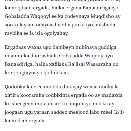
ka noqdaan ergada, halka ergada Banaadiriga iyo
Gobaladda Waqooyi ee ka codeynaya Muqdisho ay
soo xulayaan odayaasha dhaqanka iyo bulshada
rayidka ee la isla ogolyahay.
Ergadaas waxaa ugu dambeyn hubinaya guddiga
maamulka doorashada Gobaladda Waqooyi iyo
Banaadiriga, halka xafiiska Ra’iisal Wasaaraha uu
kor joogtaynayo qodobkaas.
Qodobka kale ee doodda dhaliyay waxaa midka la
xiriira kooramka codbixinta ergada oo ay madaxda
ku sheegeen inuu ansax ku noqonayo marka ay
joogaan ugu yaraan saddex meelood labo meel (2/3)
ka mid ah ergada.