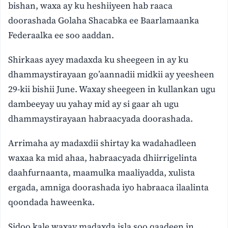
bishan, waxa ay ku heshiiyeen hab raaca
doorashada Golaha Shacabka ee Baarlamaanka
Federaalka ee soo aaddan.
Shirkaas ayey madaxda ku sheegeen in ay ku
dhammaystirayaan go’aannadii midkii ay yeesheen
29-kii bishii June. Waxay sheegeen in kullankan ugu
dambeeyay uu yahay mid ay si gaar ah ugu
dhammaystirayaan habraacyada doorashada.
Arrimaha ay madaxdii shirtay ka wadahadleen
waxaa ka mid ahaa, habraacyada dhiirrigelinta
daahfurnaanta, maamulka maaliyadda, xulista
ergada, amniga doorashada iyo habraaca ilaalinta
qoondada haweenka.
Sidoo kale waxay madaxda isla soo qaadeen in