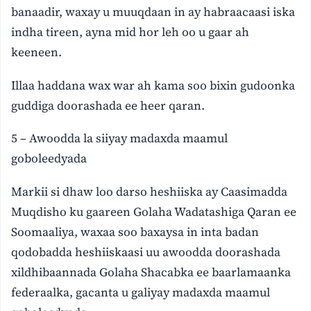
banaadir, waxay u muuqdaan in ay habraacaasi iska
indha tireen, ayna mid hor leh oo u gaar ah
keeneen.
Illaa haddana wax war ah kama soo bixin gudoonka
guddiga doorashada ee heer qaran.
5 – Awoodda la siiyay madaxda maamul
goboleedyada
Markii si dhaw loo darso heshiiska ay Caasimadda
Muqdisho ku gaareen Golaha Wadatashiga Qaran ee
Soomaaliya, waxaa soo baxaysa in inta badan
qodobadda heshiiskaasi uu awoodda doorashada
xildhibaannada Golaha Shacabka ee baarlamaanka
federaalka, gacanta u galiyay madaxda maamul