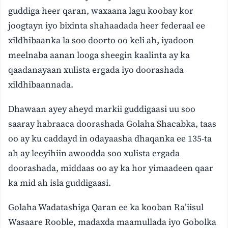
guddiga heer qaran, waxaana lagu koobay kor
joogtayn iyo bixinta shahaadada heer federaal ee
xildhibaanka la soo doorto oo keli ah, iyadoon
meelnaba aanan looga sheegin kaalinta ay ka
qaadanayaan xulista ergada iyo doorashada
xildhibaannada.
Dhawaan ayey aheyd markii guddigaasi uu soo
saaray habraaca doorashada Golaha Shacabka, taas
oo ay ku caddayd in odayaasha dhaqanka ee 135-ta
ah ay leeyihiin awoodda soo xulista ergada
doorashada, middaas oo ay ka hor yimaadeen qaar
ka mid ah isla guddigaasi.
Golaha Wadatashiga Qaran ee ka kooban Ra’iisul
Wasaare Rooble, madaxda maamullada iyo Gobolka