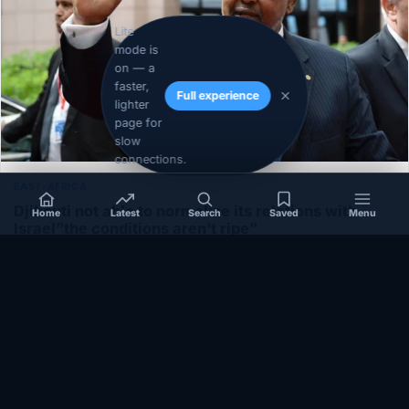
Lite
mode is
on — a
faster,
Full experience
lighter
page for
slow
connections.
EAST-AFRICA
Djibouti not able to normalize its relations with
Home
Latest
Search
Saved
Menu
Israel”the conditions aren’t ripe”
December 1, 2020