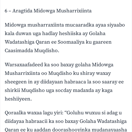
6 – Aragtida Midowga Musharrixiinta
Midowga musharraxiinta mucaaradka ayaa siyaabo
kala duwan uga hadlay heshiiska ay Golaha
Wadatashiga Qaran ee Soomaaliya ku gaareen
Caasimadda Muqdisho.
Warsaxaafadeed ka soo baxay golaha Midowga
Musharrixiinta oo Muqdisho ku shiray waxay
sheegeen in ay diidayaan habraaca la soo saaray ee
shirkii Muqdisho uga socday madaxda ay kaga
heshiiyeen.
Qoraalka waxaa lagu yiri: “Goluhu wuxuu si adag u
diidayaa habraacii ka soo baxay Golaha Wadatashiga
Qaran ee ku aaddan doorashooyinka mudanayaasha