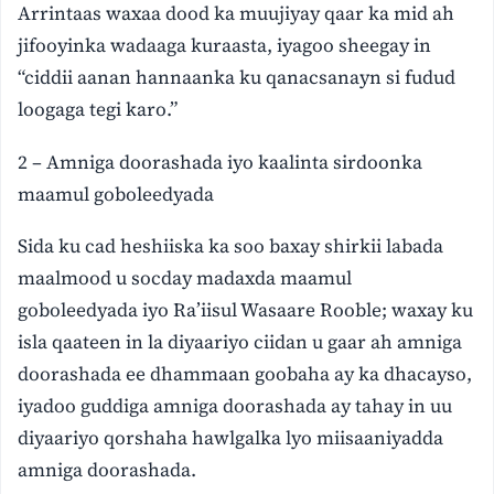
Arrintaas waxaa dood ka muujiyay qaar ka mid ah
jifooyinka wadaaga kuraasta, iyagoo sheegay in
“ciddii aanan hannaanka ku qanacsanayn si fudud
loogaga tegi karo.”
2 – Amniga doorashada iyo kaalinta sirdoonka
maamul goboleedyada
Sida ku cad heshiiska ka soo baxay shirkii labada
maalmood u socday madaxda maamul
goboleedyada iyo Ra’iisul Wasaare Rooble; waxay ku
isla qaateen in la diyaariyo ciidan u gaar ah amniga
doorashada ee dhammaan goobaha ay ka dhacayso,
iyadoo guddiga amniga doorashada ay tahay in uu
diyaariyo qorshaha hawlgalka lyo miisaaniyadda
amniga doorashada.