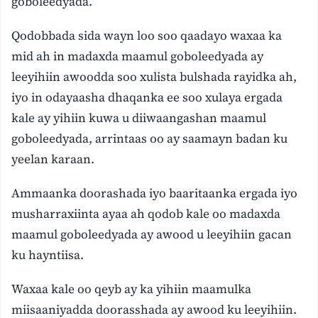
goboleedyada.
Qodobbada sida wayn loo soo qaadayo waxaa ka
mid ah in madaxda maamul goboleedyada ay
leeyihiin awoodda soo xulista bulshada rayidka ah,
iyo in odayaasha dhaqanka ee soo xulaya ergada
kale ay yihiin kuwa u diiwaangashan maamul
goboleedyada, arrintaas oo ay saamayn badan ku
yeelan karaan.
Ammaanka doorashada iyo baaritaanka ergada iyo
musharraxiinta ayaa ah qodob kale oo madaxda
maamul goboleedyada ay awood u leeyihiin gacan
ku hayntiisa.
Waxaa kale oo qeyb ay ka yihiin maamulka
miisaaniyadda doorasshada ay awood ku leeyihiin.