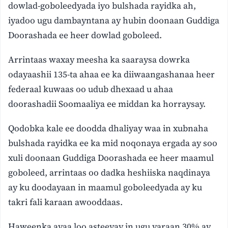
dowlad-goboleedyada iyo bulshada rayidka ah,
iyadoo ugu dambayntana ay hubin doonaan Guddiga
Doorashada ee heer dowlad goboleed.
Arrintaas waxay meesha ka saaraysa dowrka
odayaashii 135-ta ahaa ee ka diiwaangashanaa heer
federaal kuwaas oo udub dhexaad u ahaa
doorashadii Soomaaliya ee middan ka horraysay.
Qodobka kale ee doodda dhaliyay waa in xubnaha
bulshada rayidka ee ka mid noqonaya ergada ay soo
xuli doonaan Guddiga Doorashada ee heer maamul
goboleed, arrintaas oo dadka heshiiska naqdinaya
ay ku doodayaan in maamul goboleedyada ay ku
takri fali karaan awooddaas.
Haweenka ayaa loo asteeyay in ugu yaraan 30% ay