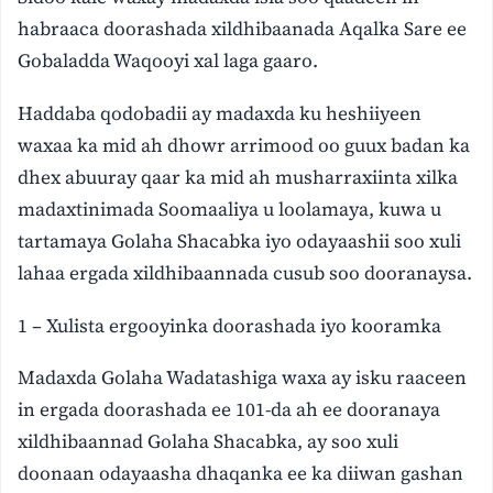
habraaca doorashada xildhibaanada Aqalka Sare ee
Gobaladda Waqooyi xal laga gaaro.
Haddaba qodobadii ay madaxda ku heshiiyeen
waxaa ka mid ah dhowr arrimood oo guux badan ka
dhex abuuray qaar ka mid ah musharraxiinta xilka
madaxtinimada Soomaaliya u loolamaya, kuwa u
tartamaya Golaha Shacabka iyo odayaashii soo xuli
lahaa ergada xildhibaannada cusub soo dooranaysa.
1 – Xulista ergooyinka doorashada iyo kooramka
Madaxda Golaha Wadatashiga waxa ay isku raaceen
in ergada doorashada ee 101-da ah ee dooranaya
xildhibaannad Golaha Shacabka, ay soo xuli
doonaan odayaasha dhaqanka ee ka diiwan gashan