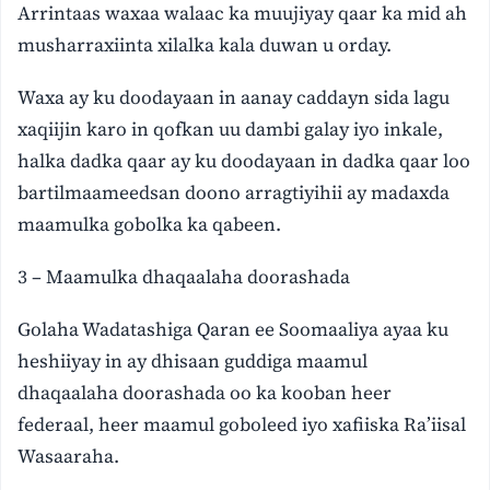
Arrintaas waxaa walaac ka muujiyay qaar ka mid ah
musharraxiinta xilalka kala duwan u orday.
Waxa ay ku doodayaan in aanay caddayn sida lagu
xaqiijin karo in qofkan uu dambi galay iyo inkale,
halka dadka qaar ay ku doodayaan in dadka qaar loo
bartilmaameedsan doono arragtiyihii ay madaxda
maamulka gobolka ka qabeen.
3 – Maamulka dhaqaalaha doorashada
Golaha Wadatashiga Qaran ee Soomaaliya ayaa ku
heshiiyay in ay dhisaan guddiga maamul
dhaqaalaha doorashada oo ka kooban heer
federaal, heer maamul goboleed iyo xafiiska Ra’iisal
Wasaaraha.