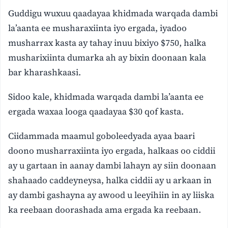
Guddigu wuxuu qaadayaa khidmada warqada dambi
la’aanta ee musharaxiinta iyo ergada, iyadoo
musharrax kasta ay tahay inuu bixiyo $750, halka
musharixiinta dumarka ah ay bixin doonaan kala
bar kharashkaasi.
Sidoo kale, khidmada warqada dambi la’aanta ee
ergada waxaa looga qaadayaa $30 qof kasta.
Ciidammada maamul goboleedyada ayaa baari
doono musharraxiinta iyo ergada, halkaas oo ciddii
ay u gartaan in aanay dambi lahayn ay siin doonaan
shahaado caddeyneysa, halka ciddii ay u arkaan in
ay dambi gashayna ay awood u leeyihiin in ay liiska
ka reebaan doorashada ama ergada ka reebaan.