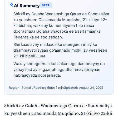
AI Summary
BETA
Shirkii ay Golaha Wadatashiga Qaran ee Soomaaliya
ku yeesheen Caasimadda Muqdisho, 21-kii iyo 22-
kii bishan, waxa ay ku heshiiyeen hab raaca
doorashada Golaha Shacabka ee Baarlamaanka
Federaalka ee soo aaddan.
Shirkaas ayey madaxda ku sheegeen in ay ku
dhammaystirayaan go’aannadii midkii ay yeesheen
29-kii bishii June.
Waxay sheegeen in kullankan ugu dambeeyay uu
yahay mid ay si gaar ah ugu dhammaystirayaan
habraacyada doorashada.
Region:
Somalia
Reading time:
5 min
Updated:
August 24, 2021
Shirkii ay Golaha Wadatashiga Qaran ee Soomaaliya
ku yeesheen Caasimadda Muqdisho, 21-kii iyo 22-kii