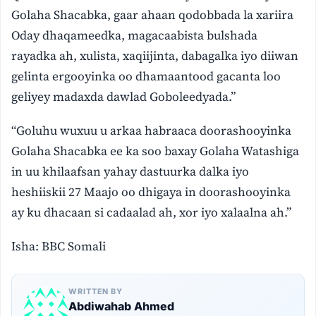
Golaha Shacabka, gaar ahaan qodobbada la xariira
Oday dhaqameedka, magacaabista bulshada
rayadka ah, xulista, xaqiijinta, dabagalka iyo diiwan
gelinta ergooyinka oo dhamaantood gacanta loo
geliyey madaxda dawlad Goboleedyada.”
“Goluhu wuxuu u arkaa habraaca doorashooyinka
Golaha Shacabka ee ka soo baxay Golaha Watashiga
in uu khilaafsan yahay dastuurka dalka iyo
heshiiskii 27 Maajo oo dhigaya in doorashooyinka
ay ku dhacaan si cadaalad ah, xor iyo xalaalna ah.”
Isha: BBC Somali
WRITTEN BY
Abdiwahab Ahmed