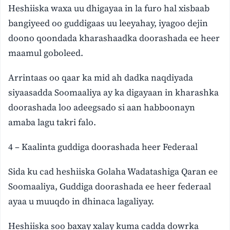
Heshiiska waxa uu dhigayaa in la furo hal xisbaab
bangiyeed oo guddigaas uu leeyahay, iyagoo dejin
doono qoondada kharashaadka doorashada ee heer
maamul goboleed.
Arrintaas oo qaar ka mid ah dadka naqdiyada
siyaasadda Soomaaliya ay ka digayaan in kharashka
doorashada loo adeegsado si aan habboonayn
amaba lagu takri falo.
4 – Kaalinta guddiga doorashada heer Federaal
Sida ku cad heshiiska Golaha Wadatashiga Qaran ee
Soomaaliya, Guddiga doorashada ee heer federaal
ayaa u muuqdo in dhinaca lagaliyay.
Heshiiska soo baxay xalay kuma cadda dowrka