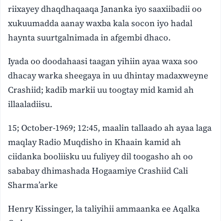
riixayey dhaqdhaqaaqa Jananka iyo saaxiibadii oo
xukuumadda aanay waxba kala socon iyo hadal
haynta suurtgalnimada in afgembi dhaco.
Iyada oo doodahaasi taagan yihiin ayaa waxa soo
dhacay warka sheegaya in uu dhintay madaxweyne
Crashiid; kadib markii uu toogtay mid kamid ah
illaaladiisu.
15; October-1969; 12:45, maalin tallaado ah ayaa laga
maqlay Radio Muqdisho in Khaain kamid ah
ciidanka booliisku uu fuliyey dil toogasho ah oo
sababay dhimashada Hogaamiye Crashiid Cali
Sharma’arke
Henry Kissinger, la taliyihii ammaanka ee Aqalka