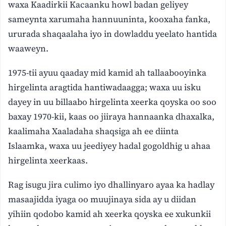
waxa Kaadirkii Kacaanku howl badan geliyey
sameynta xarumaha hannuuninta, kooxaha fanka,
ururada shaqaalaha iyo in dowladdu yeelato hantida
waaweyn.
1975-tii ayuu qaaday mid kamid ah tallaabooyinka
hirgelinta aragtida hantiwadaagga; waxa uu isku
dayey in uu billaabo hirgelinta xeerka qoyska oo soo
baxay 1970-kii, kaas oo jiiraya hannaanka dhaxalka,
kaalimaha Xaaladaha shaqsiga ah ee diinta
Islaamka, waxa uu jeediyey hadal gogoldhig u ahaa
hirgelinta xeerkaas.
Rag isugu jira culimo iyo dhallinyaro ayaa ka hadlay
masaajidda iyaga oo muujinaya sida ay u diidan
yihiin qodobo kamid ah xeerka qoyska ee xukunkii