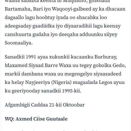
waana sababta keenta in Muqdisho, gobolada
Bartamaha, Bari iyo Waqooyi-galbeed ay ka dhacaan
dagaallo lagu hoobtay iyada oo shacabka loo
adeegsaday gaadiidka iyo diyaaradihii lagu keenay
canshuurta gudaha iyo deeqaha adduunku siiyey
Soomaaliya.
Sanadkii 1991 ayaa xukunkii kacaanku Burburay,
Maxamed Siyaad Barre Waxa uu tegey gobolka Gedo,
markii dambana waxa uu megengelyo siyaasadeed
ka helay Nayjeeriya (Nigeria) magaalada Legos ayuu
ku geeriyooday sanadkii 1995-kii.
Afgambigii Caddaa 21-kii Oktoobar
WQ: Axmed Ciise Guutaale