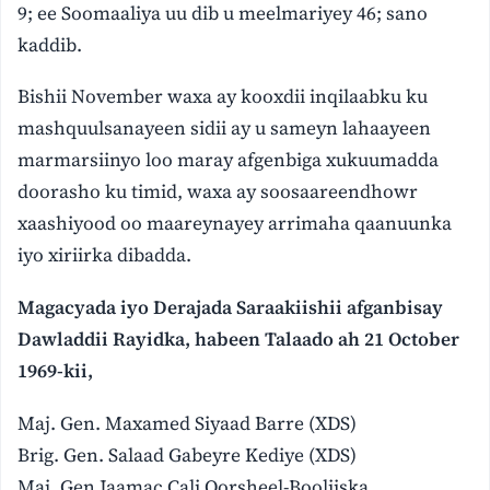
9; ee Soomaaliya uu dib u meelmariyey 46; sano
kaddib.
Bishii November waxa ay kooxdii inqilaabku ku
mashquulsanayeen sidii ay u sameyn lahaayeen
marmarsiinyo loo maray afgenbiga xukuumadda
doorasho ku timid, waxa ay soosaareendhowr
xaashiyood oo maareynayey arrimaha qaanuunka
iyo xiriirka dibadda.
Magacyada iyo Derajada Saraakiishii afganbisay
Dawladdii Rayidka, habeen Talaado ah 21 October
1969-kii,
Maj. Gen. Maxamed Siyaad Barre (XDS)
Brig. Gen. Salaad Gabeyre Kediye (XDS)
Maj. Gen Jaamac Cali Qorsheel-Booliiska.