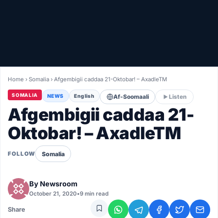
Healthy
Love Story
LIVETV
Home
›
Somalia
›
Afgembigii caddaa 21-Oktobar! – AxadleTM
Diinta
SOMALIA
NEWS
English
Af-Soomaali
Listen
Afgembigii caddaa 21-
Oktobar! – AxadleTM
Somalia
FOLLOW
By
Newsroom
October 21, 2020
•
9 min read
Share