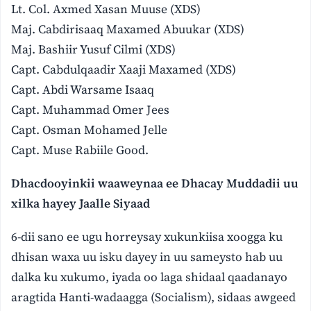
Lt. Col. Axmed Xasan Muuse (XDS)
Maj. Cabdirisaaq Maxamed Abuukar (XDS)
Maj. Bashiir Yusuf Cilmi (XDS)
Capt. Cabdulqaadir Xaaji Maxamed (XDS)
Capt. Abdi Warsame Isaaq
Capt. Muhammad Omer Jees
Capt. Osman Mohamed Jelle
Capt. Muse Rabiile Good.
Dhacdooyinkii waaweynaa ee Dhacay Muddadii uu
xilka hayey Jaalle Siyaad
6-dii sano ee ugu horreysay xukunkiisa xoogga ku
dhisan waxa uu isku dayey in uu sameysto hab uu
dalka ku xukumo, iyada oo laga shidaal qaadanayo
aragtida Hanti-wadaagga (Socialism), sidaas awgeed