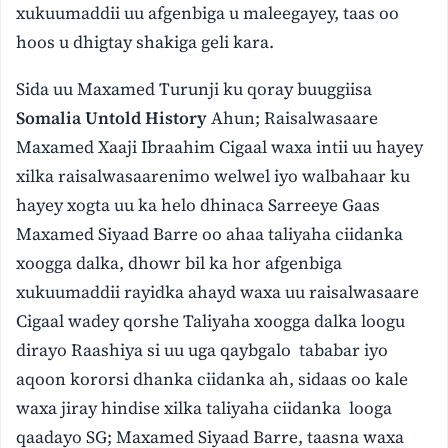
xukuumaddii uu afgenbiga u maleegayey, taas oo
hoos u dhigtay shakiga geli kara.
Sida uu Maxamed Turunji ku qoray buuggiisa
Somalia Untold History
Ahun; Raisalwasaare
Maxamed Xaaji Ibraahim Cigaal waxa intii uu hayey
xilka raisalwasaarenimo welwel iyo walbahaar ku
hayey xogta uu ka helo dhinaca Sarreeye Gaas
Maxamed Siyaad Barre oo ahaa taliyaha ciidanka
xoogga dalka, dhowr bil ka hor afgenbiga
xukuumaddii rayidka ahayd waxa uu raisalwasaare
Cigaal wadey qorshe Taliyaha xoogga dalka loogu
dirayo Raashiya si uu uga qaybgalo tababar iyo
aqoon kororsi dhanka ciidanka ah, sidaas oo kale
waxa jiray hindise xilka taliyaha ciidanka looga
qaadayo SG; Maxamed Siyaad Barre, taasna waxa