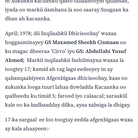
in Xukunkii kacaanku qaato tallaabooyin qallafsan,
iyada oo markii dambana la soo saaray Suugaan ka
dhan ah kacaanka.
April; 1978; dii Inqilaabkii Dhicisoobay’ waxaa
hoggaaminayey
GS Maxamed Sheekh Cismaan
oo
ku magac dheeraa ‘Cirro’ iyo
GS: Abdullahi Yusuf
Ahmed;
Markii inqilaabkii fashilmayna waxaa la
toogtey 17; kamid ah rag lagu eedeeyey in ay
qabanqaabiyeen Afgenbigaas dhicisoobay, kaas oo
xukunka looga tuuri lahaa dowladda Kacaanka oo
qudheedu ku timid 5; farood iyo calaacal; saraakiil
kale oo ka badbaadday dilka, ayaa xabsiga la dhigay.
17-ka sargaal ee loo toogtay eedda afgenbigaas waxa
ay kala ahaayeen:-