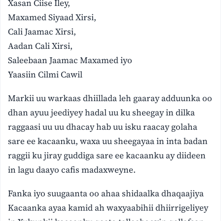
Xasan Ciise Iley,
Maxamed Siyaad Xirsi,
Cali Jaamac Xirsi,
Aadan Cali Xirsi,
Saleebaan Jaamac Maxamed iyo
Yaasiin Cilmi Cawil
Markii uu warkaas dhiillada leh gaaray adduunka oo
dhan ayuu jeediyey hadal uu ku sheegay in dilka
raggaasi uu uu dhacay hab uu isku raacay golaha
sare ee kacaanku, waxa uu sheegayaa in inta badan
raggii ku jiray guddiga sare ee kacaanku ay diideen
in lagu daayo cafis madaxweyne.
Fanka iyo suugaanta oo ahaa shidaalka dhaqaajiya
Kacaanka ayaa kamid ah waxyaabihii dhiirrigeliyey