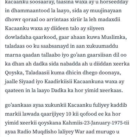
kacaanku soosaaray, taasina waxa ay u horseedday
in dhammaantood la laayo, sida ay muujinayaan
dhowr qoraal oo arrintaas xiriir la leh madaxdii
Kacaanku waxa ay diideen talo ay siiyeen
dowladaha qaarkood, gaar ahaan kuwa Muslimka,
taladaas oo ku saabsanayd in aan xukuumaddu
marna qaadan tallaabo iyo go’aan gaarsiisan dil oo
ka dhan ah dadka sida nabadda ah u diiddan xeerka
Qoyska, Taladaasii kuma dhicin dhego doonaya,
jaalle Siyaad iyo Kaadirkiisii Kacaankuna waxa ay
qaateen in la laayo Dadka ka hor yimid xeerkaas.
go’aankaas ayaa xukunkii Kacaanku fuliyey kaddib
markii lawada qaarijiyey 10 kii qofood ee ka hor
yimid xeerkii qoyskana Kahmiis-23-January-1975-tii
ayaa Radio Muqdisho laliyey War aad murugo u