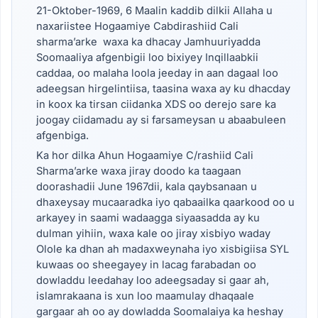
21-Oktober-1969, 6 Maalin kaddib dilkii Allaha u
naxariistee Hogaamiye Cabdirashiid Cali
sharma’arke waxa ka dhacay Jamhuuriyadda
Soomaaliya afgenbigii loo bixiyey Inqillaabkii
caddaa, oo malaha loola jeeday in aan dagaal loo
adeegsan hirgelintiisa, taasina waxa ay ku dhacday
in koox ka tirsan ciidanka XDS oo derejo sare ka
joogay ciidamadu ay si farsameysan u abaabuleen
afgenbiga.
Ka hor dilka Ahun Hogaamiye C/rashiid Cali
Sharma’arke waxa jiray doodo ka taagaan
doorashadii June 1967dii, kala qaybsanaan u
dhaxeysay mucaaradka iyo qabaailka qaarkood oo u
arkayey in saami wadaagga siyaasadda ay ku
dulman yihiin, waxa kale oo jiray xisbiyo waday
Olole ka dhan ah madaxweynaha iyo xisbigiisa SYL
kuwaas oo sheegayey in lacag farabadan oo
dowladdu leedahay loo adeegsaday si gaar ah,
islamrakaana is xun loo maamulay dhaqaale
gargaar ah oo ay dowladda Soomalaiya ka heshay