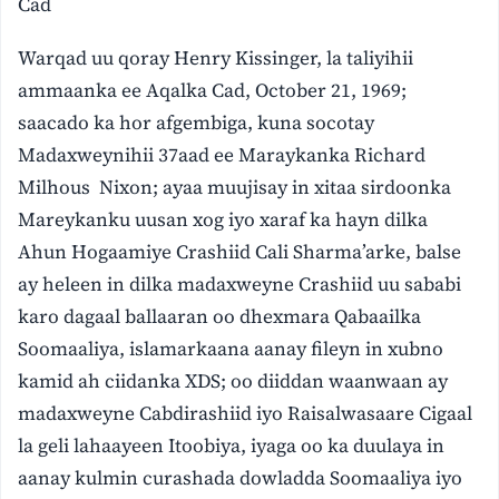
Cad
Warqad uu qoray Henry Kissinger, la taliyihii
ammaanka ee Aqalka Cad, October 21, 1969;
saacado ka hor afgembiga, kuna socotay
Madaxweynihii 37aad ee Maraykanka Richard
Milhous Nixon; ayaa muujisay in xitaa sirdoonka
Mareykanku uusan xog iyo xaraf ka hayn dilka
Ahun Hogaamiye Crashiid Cali Sharma’arke, balse
ay heleen in dilka madaxweyne Crashiid uu sababi
karo dagaal ballaaran oo dhexmara Qabaailka
Soomaaliya, islamarkaana aanay fileyn in xubno
kamid ah ciidanka XDS; oo diiddan waanwaan ay
madaxweyne Cabdirashiid iyo Raisalwasaare Cigaal
la geli lahaayeen Itoobiya, iyaga oo ka duulaya in
aanay kulmin curashada dowladda Soomaaliya iyo