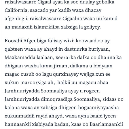
raisalwasaare Cigaal ayaa ka soo duulay gobolka
California, saacado yar kadib waxa dhacay
afgenbigii, raisalwasaare Cigaalna waxa uu kamid
ah madaxdii islamrkiiba xabsiga la geliyey.
Kooxdii Afgenbiga fulisay wixii koowaad oo ay
qabteen waxa ay ahayd in dastuurka buriyaan,
Maxkamadda laalaan, xeerarka dalka oo dhanna ka
dhigaan waxba kama jiraan, dalkana u bixiyaan
magac cusub oo lagu qurxinayey wejiga xun ee
xukun maroorsiga ah, halkii uu magacu ahaa
Jamhuuriyadda Soomaaliya ayay u rogeen
Jamhuuriyadda dimoqraadiga Soomaaliya, sidaas oo
kalana waxa ay xabsiga dhigeen hogaamiyayaasha
xukuumaddii rayid ahayd, waxa ayna baabi’iyeen
hannaankii xisbiyada badan, kaas oo Baarlamaankii