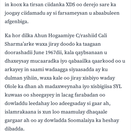
in koox ka tirsan ciidanka XDS oo derejo sare ka
joogay ciidamadu ay si farsameysan u abaabuleen
afgenbiga.
Ka hor dilka Ahun Hogaamiye C/rashiid Cali
Sharma’arke waxa jiray doodo ka taagaan
doorashadii June 1967dii, kala qaybsanaan u
dhaxeysay mucaaradka iyo qabaailka qaarkood oo u
arkayey in saami wadaagga siyaasadda ay ku
dulman yihiin, waxa kale oo jiray xisbiyo waday
Olole ka dhan ah madaxweynaha iyo xisbigiisa SYL
kuwaas oo sheegayey in lacag farabadan oo
dowladdu leedahay loo adeegsaday si gaar ah,
islamrakaana is xun loo maamulay dhaqaale
gargaar ah oo ay dowladda Soomalaiya ka heshay
dibadda.