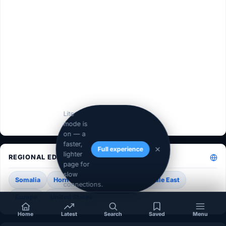
Lite
mode is
on — a
faster,
Full experience
lighter
REGIONAL EDITIONS
page for
slow
Somalia
Horn of Africa
Africa
Middle East
connections.
Europe
United States
Home
Latest
Search
Saved
Menu