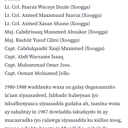
Lt. Col. Faarax Waceys Duule (Xoogga)
Lt. Col. Axmed Maxamuud Faarax (Xoogga)
Lt. Col. Axmed Xasan Muuse (Xoogga)
Maj. Cabdirisaaq Maxamed Abuukar (Xoogga)
Maj. Bashiir Yusuf Cilmi (Xoogga)
Capt. Cabdulqaadir Xaaji Maxamed (Xoogga)
Capt. Abdi Warsame Isaaq
Capt. Muhammad Omer Jees.
Capt. Osman Mohamed Jelle.
1980-1988 waddanku waxa uu galay deganaansho
la’aan siyaasadeed, Jabhado hubeysan iyo
iskudhexyaaca siyaasadda gudaha ah, taasina waxa
ay sababtay in 1987 dowladdu iskudaydo in ay
mucaaradka iyo calawga siyaasadda ku xalliso xoog,