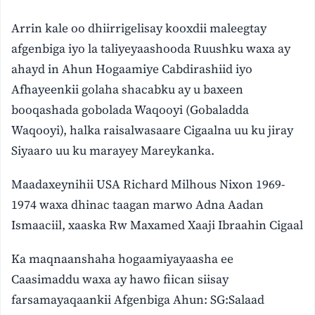
Arrin kale oo dhiirrigelisay kooxdii maleegtay
afgenbiga iyo la taliyeyaashooda Ruushku waxa ay
ahayd in Ahun Hogaamiye Cabdirashiid iyo
Afhayeenkii golaha shacabku ay u baxeen
booqashada gobolada Waqooyi (Gobaladda
Waqooyi), halka raisalwasaare Cigaalna uu ku jiray
Siyaaro uu ku marayey Mareykanka.
Maadaxeynihii USA Richard Milhous Nixon 1969-
1974 waxa dhinac taagan marwo Adna Aadan
Ismaaciil, xaaska Rw Maxamed Xaaji Ibraahin Cigaal
Ka maqnaanshaha hogaamiyayaasha ee
Caasimaddu waxa ay hawo fiican siisay
farsamayaqaankii Afgenbiga Ahun: SG:Salaad