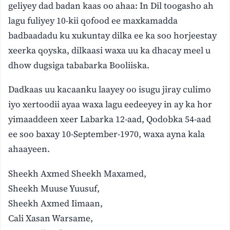
geliyey dad badan kaas oo ahaa: In Dil toogasho ah
lagu fuliyey 10-kii qofood ee maxkamadda
badbaadadu ku xukuntay dilka ee ka soo horjeestay
xeerka qoyska, dilkaasi waxa uu ka dhacay meel u
dhow dugsiga tababarka Booliiska.
Dadkaas uu kacaanku laayey oo isugu jiray culimo
iyo xertoodii ayaa waxa lagu eedeeyey in ay ka hor
yimaaddeen xeer Labarka 12-aad, Qodobka 54-aad
ee soo baxay 10-September-1970, waxa ayna kala
ahaayeen.
Sheekh Axmed Sheekh Maxamed,
Sheekh Muuse Yuusuf,
Sheekh Axmed Iimaan,
Cali Xasan Warsame,