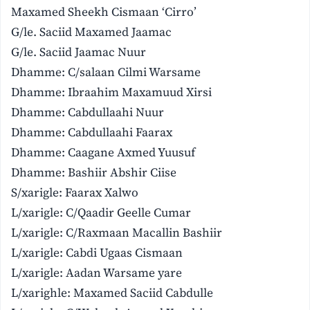
Maxamed Sheekh Cismaan ‘Cirro’
G/le. Saciid Maxamed Jaamac
G/le. Saciid Jaamac Nuur
Dhamme: C/salaan Cilmi Warsame
Dhamme: Ibraahim Maxamuud Xirsi
Dhamme: Cabdullaahi Nuur
Dhamme: Cabdullaahi Faarax
Dhamme: Caagane Axmed Yuusuf
Dhamme: Bashiir Abshir Ciise
S/xarigle: Faarax Xalwo
L/xarigle: C/Qaadir Geelle Cumar
L/xarigle: C/Raxmaan Macallin Bashiir
L/xarigle: Cabdi Ugaas Cismaan
L/xarigle: Aadan Warsame yare
L/xarighle: Maxamed Saciid Cabdulle