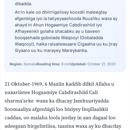
dibadda.
Arrin kale oo dhiirrigelisay kooxdii maleegtay
afgenbiga iyo la taliyeyaashooda Ruushku waxa ay
ahayd in Ahun Hogaamiye Cabdirashiid iyo
Afhayeenkii golaha shacabku ay u baxeen
booqashada gobolada Waqooyi (Gobaladda
Waqooyi), halka raisalwasaare Cigaalna uu ku jiray
Siyaaro uu ku marayey Mareykanka.
Region:
Somalia
Reading time:
9 min
Updated:
October 21, 2020
21-Oktober-1969, 6 Maalin kaddib dilkii Allaha u
naxariistee Hogaamiye Cabdirashiid Cali
sharma’arke waxa ka dhacay Jamhuuriyadda
Soomaaliya afgenbigii loo bixiyey Inqillaabkii
caddaa, oo malaha loola jeeday in aan dagaal loo
adeegsan hirgelintiisa, taasina waxa ay ku dhacday