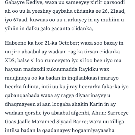
Gabayre Kediye, waxa uu sameeyey xiriir qarsoodi
ah oo uu la yeeshay qaybaha ciidanka ee 26, 21aad,
iyo 67aad, kuwaas oo uu u arkayey in ay muhiim u
yihiin in dalku galo gacanta ciidanka,
Habeeno ka hor 21-ka October; waxa soo baxay in
uu jiro abaabul ay wadaan rag ka tirsan ciidanka
XDS; balse si loo rumeeysto iyo si loo beeniyo ma
haysan madaxdii xukuumadda Rayidku wax
muujinaya oo ka badan in inqilaabkaasi marayo
heerka fulinta, intii uu ku jiray heerarka fakarka iyo
qabanqaabada waxa ay ragga diyaarinayey u
dhaqmayeen si aan loogaba shakin Karin in ay
wadaan qorshe iyo abaabul afgenbi, Ahun: Sarreeye
Gaas Jaalle Maxamed Siyaad Barre; waxa uu xilliga
intiisa badan la qaadanayey hogaamiyayaasha