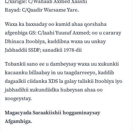
L/xarigle: C/Wahaab Axmed Xaashi
Rayad: C/Qaadir Warsame Yare.
Waxa ka baxsaday oo kamid ahaa qorshaha
afgenbiga GS: C/laahi Yuusuf Axmed; oo u cararay
Dhinaca Itoobiya, kaddibna waxa uu unkay
Jabhaddii SSDF; sanadkii 1978-dii
Tobankii sano ee u dambeysay waxa uu xukunkii
kacaanku billaabay in uu taagdarreeyo, kaddib
dagaalkii ciidanka XDS la galay taliskii Itoobiya iyo
jabhadihii xukundiidka hubeysan ahaa oo
xoogeystay.
Magacyada Saraakiishii hoggaminaysay
Afgambiga.