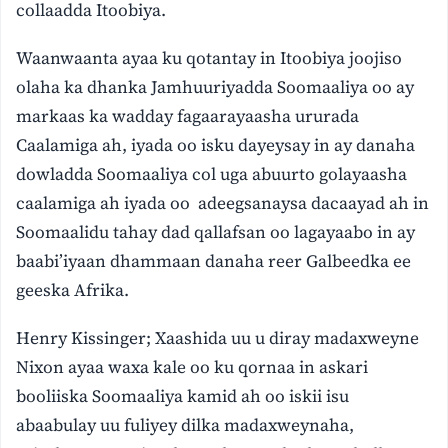
collaadda Itoobiya.
Waanwaanta ayaa ku qotantay in Itoobiya joojiso
olaha ka dhanka Jamhuuriyadda Soomaaliya oo ay
markaas ka wadday fagaarayaasha ururada
Caalamiga ah, iyada oo isku dayeysay in ay danaha
dowladda Soomaaliya col uga abuurto golayaasha
caalamiga ah iyada oo adeegsanaysa dacaayad ah in
Soomaalidu tahay dad qallafsan oo lagayaabo in ay
baabi’iyaan dhammaan danaha reer Galbeedka ee
geeska Afrika.
Henry Kissinger; Xaashida uu u diray madaxweyne
Nixon ayaa waxa kale oo ku qornaa in askari
booliiska Soomaaliya kamid ah oo iskii isu
abaabulay uu fuliyey dilka madaxweynaha,